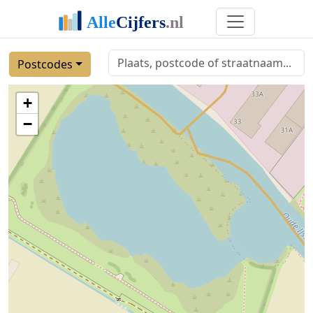
Postcodes
+
−