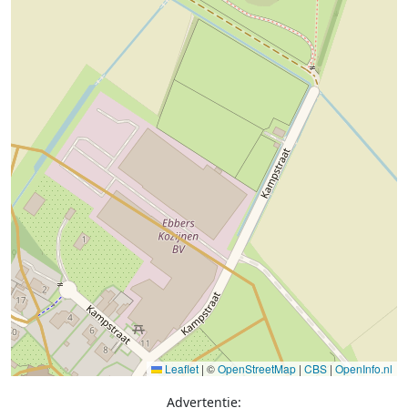
Leaflet
|
©
OpenStreetMap
|
CBS
|
OpenInfo.nl
Advertentie: