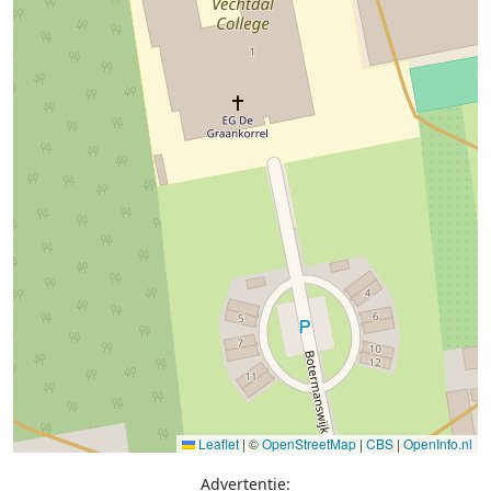
Leaflet
|
©
OpenStreetMap
|
CBS
|
OpenInfo.nl
Advertentie: