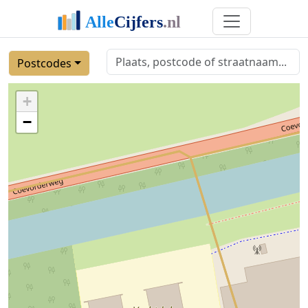
Postcodes
+
−