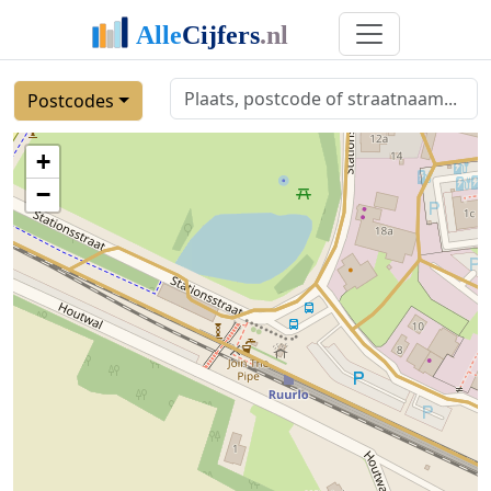
Postcodes
+
−