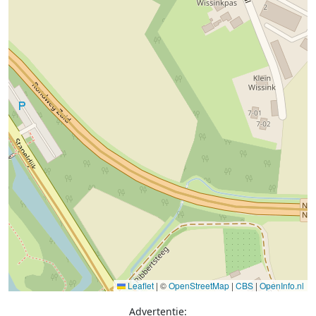
Leaflet
|
©
OpenStreetMap
|
CBS
|
OpenInfo.nl
Advertentie: