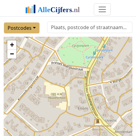
Postcodes
+
−