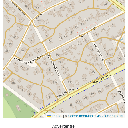
Leaflet
|
©
OpenStreetMap
|
CBS
|
OpenInfo.nl
Advertentie: