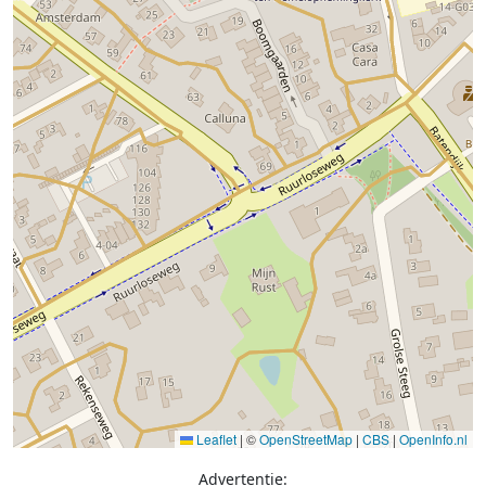
Leaflet
|
©
OpenStreetMap
|
CBS
|
OpenInfo.nl
Advertentie: