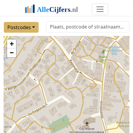
Postcodes
+
−