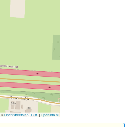
©
OpenStreetMap
|
CBS
|
OpenInfo.nl