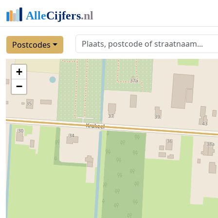
Postcodes
+
−