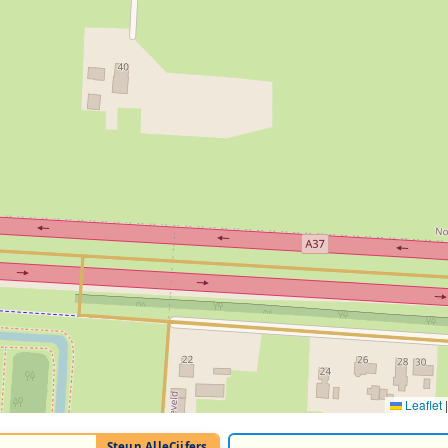
Leaflet
|