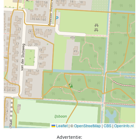
Leaflet
|
©
OpenStreetMap
|
CBS
|
OpenInfo.nl
Advertentie: