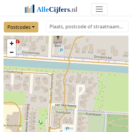
Postcodes
+
−