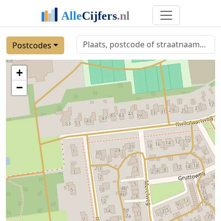
Postcodes
+
−