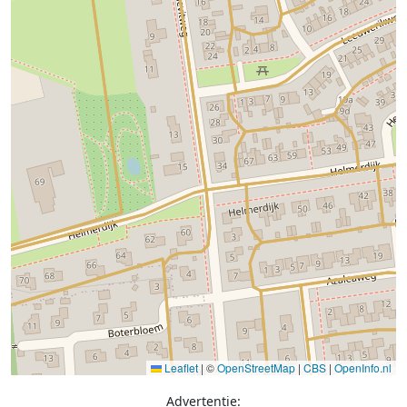
Leaflet
|
©
OpenStreetMap
|
CBS
|
OpenInfo.nl
Advertentie: