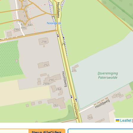
Leaflet
|