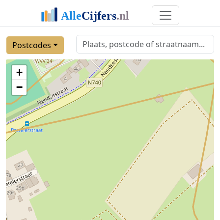
Postcodes
+
−