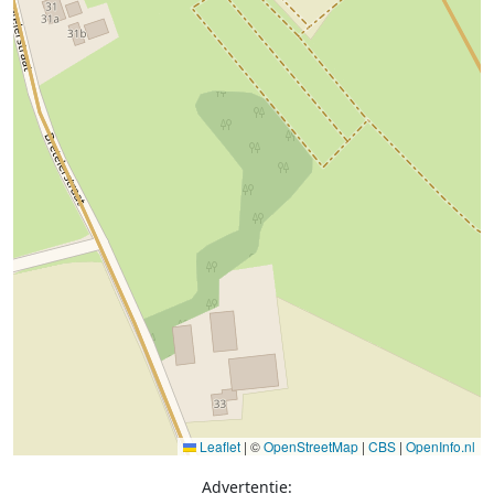
Leaflet
|
©
OpenStreetMap
|
CBS
|
OpenInfo.nl
Advertentie: