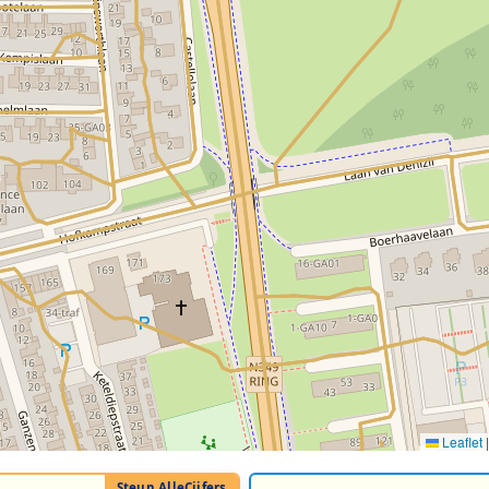
Leaflet
|