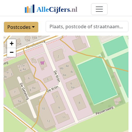
Postcodes
+
−