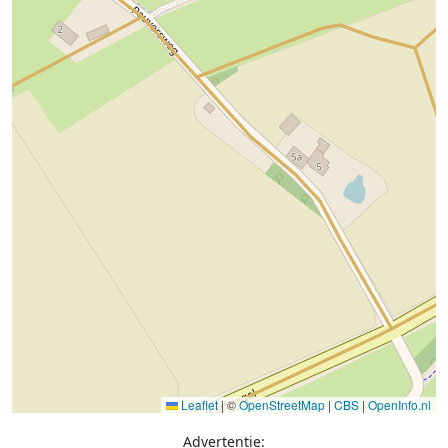
Leaflet
|
©
OpenStreetMap
|
CBS
|
OpenInfo.nl
Advertentie: