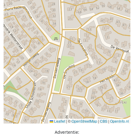
Leaflet
|
©
OpenStreetMap
|
CBS
|
OpenInfo.nl
Advertentie: