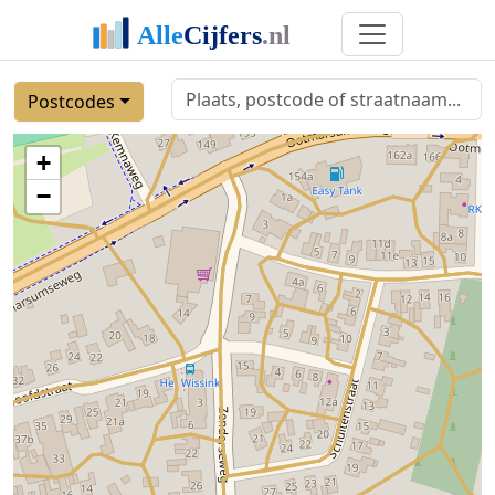
Postcodes
+
−