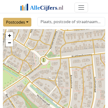
Postcodes
+
−