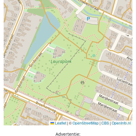
Leaflet
|
©
OpenStreetMap
|
CBS
|
OpenInfo.nl
Advertentie: