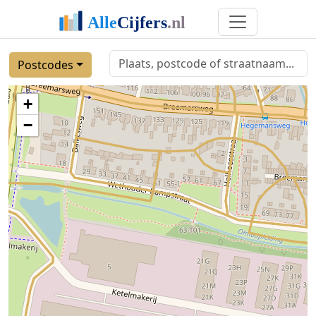
Postcodes
+
−