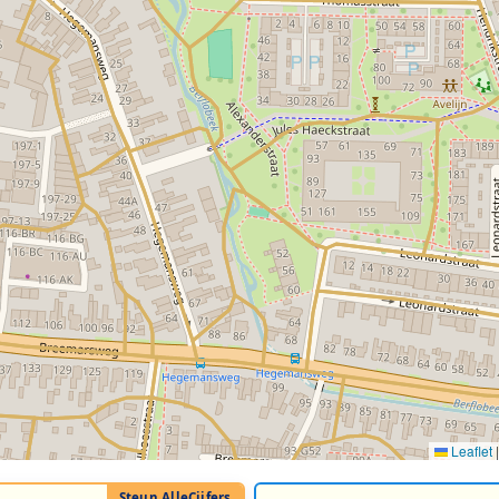
Leaflet
|