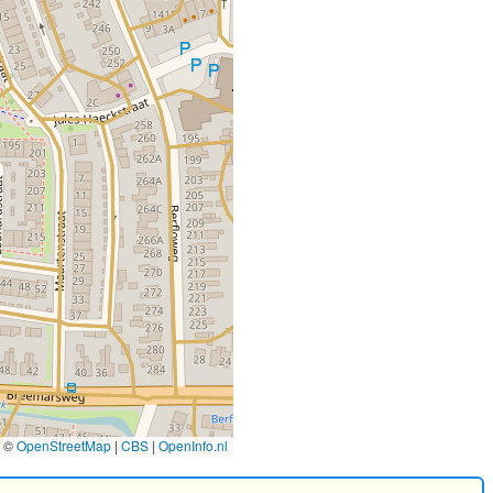
©
OpenStreetMap
|
CBS
|
OpenInfo.nl