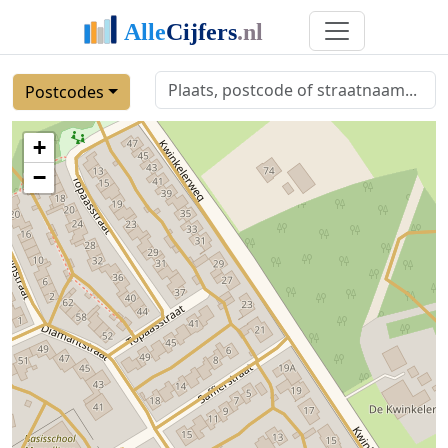
Postcodes
+
−