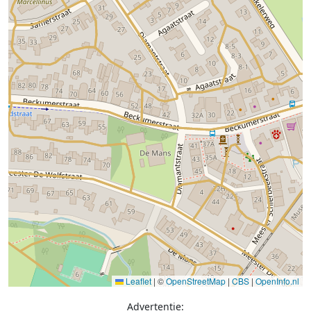
Leaflet
|
©
OpenStreetMap
|
CBS
|
OpenInfo.nl
Advertentie: