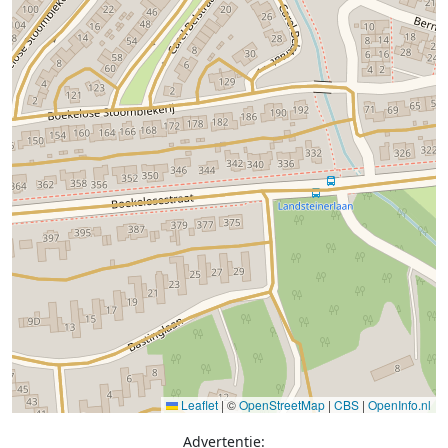
Leaflet
|
©
OpenStreetMap
|
CBS
|
OpenInfo.nl
Advertentie: