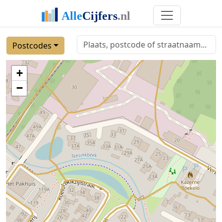
Postcodes
+
−