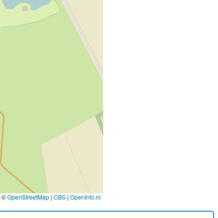
©
OpenStreetMap
|
CBS
|
OpenInfo.nl