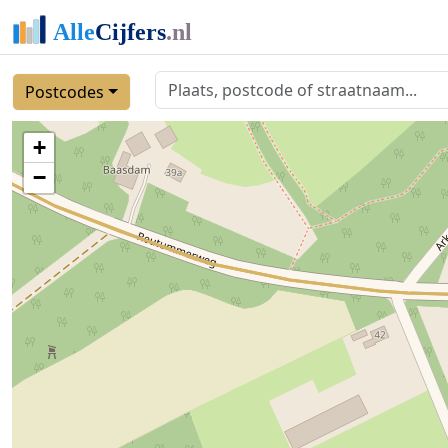
Postcodes
+
−