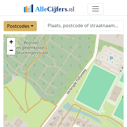
Postcodes
+
−