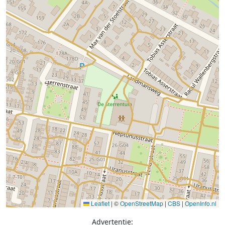
Leaflet
|
©
OpenStreetMap
|
CBS
|
OpenInfo.nl
Advertentie: