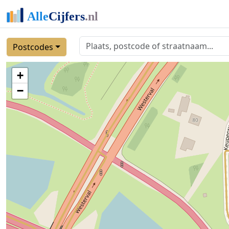
Postcodes
+
−