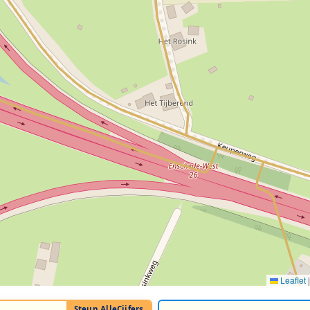
Leaflet
|