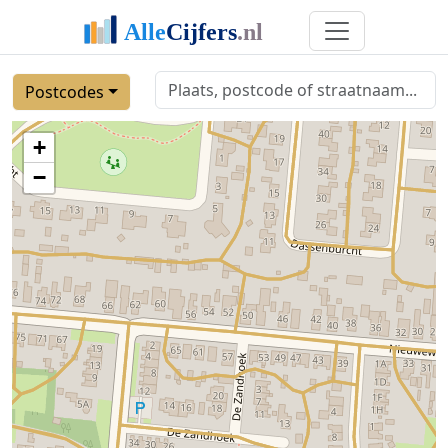
Postcodes
+
−