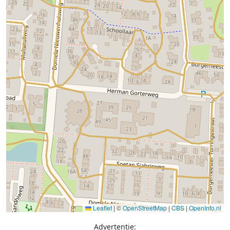
Leaflet
|
©
OpenStreetMap
|
CBS
|
OpenInfo.nl
Advertentie: