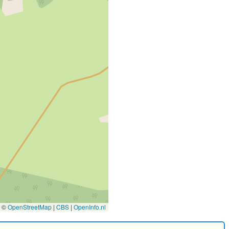
©
OpenStreetMap
|
CBS
|
OpenInfo.nl