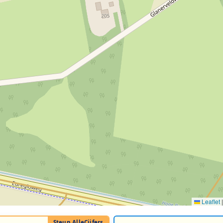
Leaflet
|