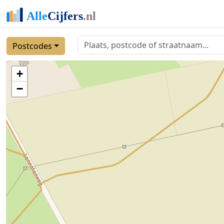
Postcodes
+
−