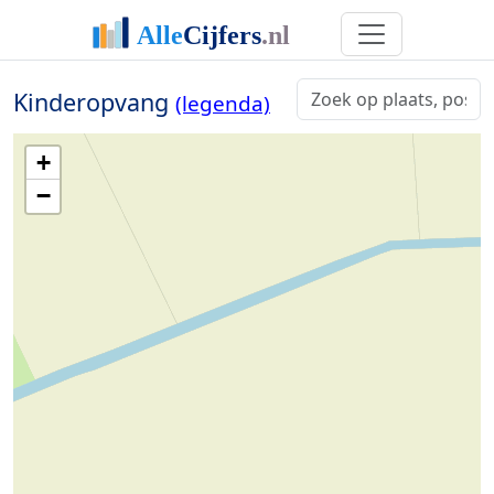
Kinderopvang
(legenda)
+
−