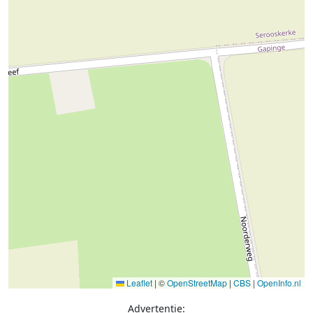
Leaflet
|
©
OpenStreetMap
|
CBS
|
OpenInfo.nl
Advertentie: