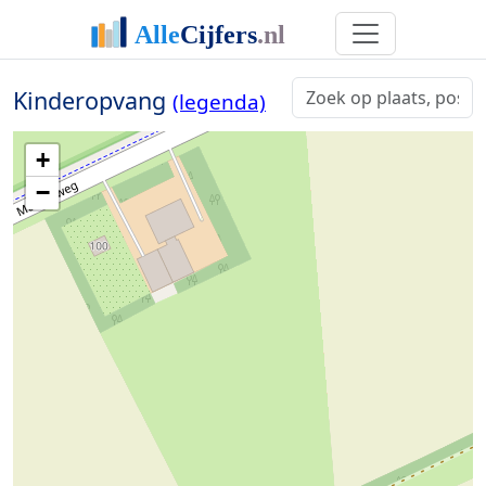
Kinderopvang
(legenda)
+
−