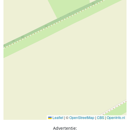
Leaflet
|
©
OpenStreetMap
|
CBS
|
OpenInfo.nl
Advertentie: