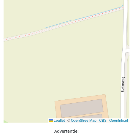
Leaflet
|
©
OpenStreetMap
|
CBS
|
OpenInfo.nl
Advertentie: