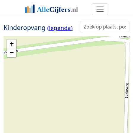
Kinderopvang
(legenda)
+
−