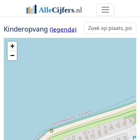
Kinderopvang
(legenda)
+
−