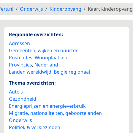
fers.nl
Onderwijs
Kinderopvang
Kaart kinderopvang
Regionale overzichten:
Adressen
Gemeenten, wijken en buurten
Postcodes
,
Woonplaatsen
Provincies
,
Nederland
Landen wereldwijd
,
België regionaal
Thema overzichten:
Auto’s
Gezondheid
Energieprijzen en energieverbruik
Migratie, nationaliteiten, geboortelanden
Onderwijs
Politiek & verkiezingen