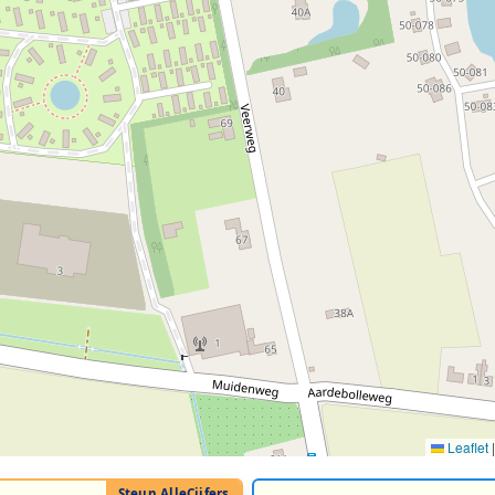
Leaflet
|