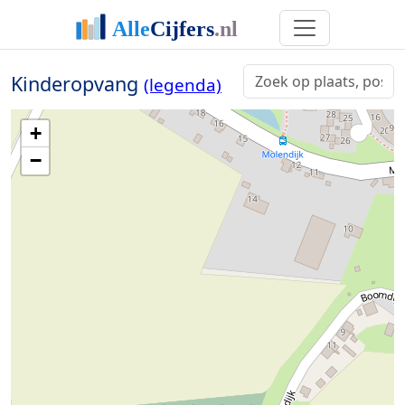
Kinderopvang
(legenda)
+
−