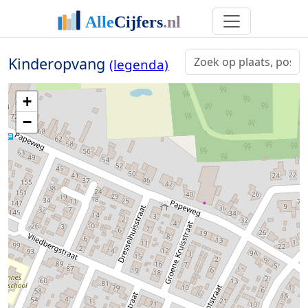
Kinderopvang
(legenda)
+
−