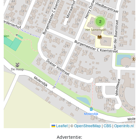
2
Leaflet
|
©
OpenStreetMap
|
CBS
|
OpenInfo.nl
Advertentie: