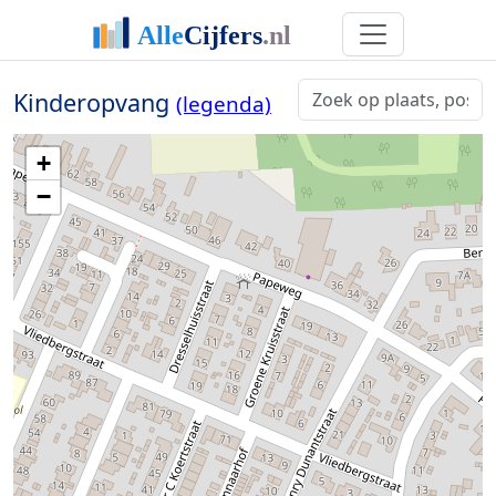
Kinderopvang
(legenda)
+
−