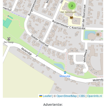
2
Leaflet
|
©
OpenStreetMap
|
CBS
|
OpenInfo.nl
Advertentie: