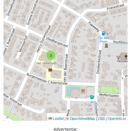
2
Leaflet
|
©
OpenStreetMap
|
CBS
|
OpenInfo.nl
Advertentie: