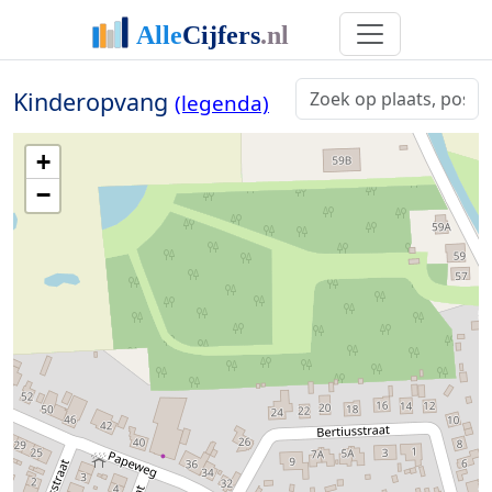
Kinderopvang
(legenda)
+
−