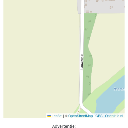
Leaflet
|
©
OpenStreetMap
|
CBS
|
OpenInfo.nl
Advertentie: