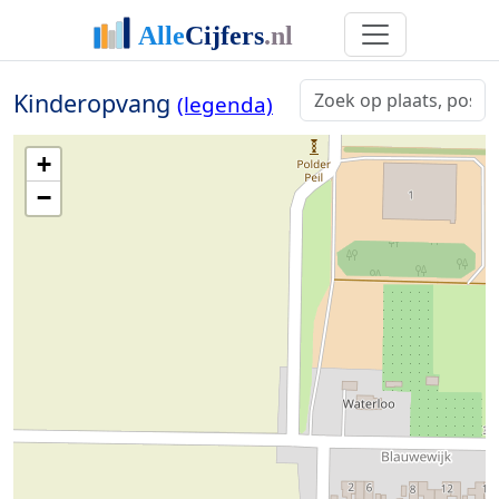
Kinderopvang
(legenda)
+
−