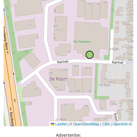
Leaflet
|
©
OpenStreetMap
|
CBS
|
OpenInfo.nl
Advertentie: