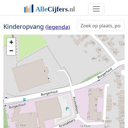
Kinderopvang
(legenda)
+
−