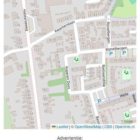
Leaflet
|
©
OpenStreetMap
|
CBS
|
OpenInfo.nl
Advertentie: