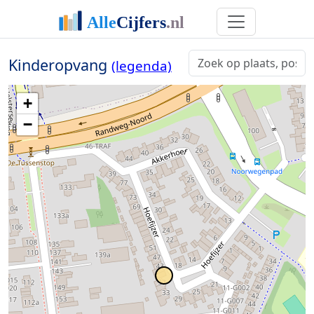
Kinderopvang
(legenda)
+
−