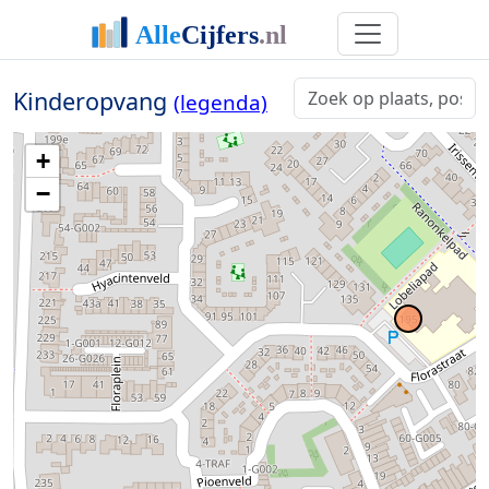
Kinderopvang
(legenda)
+
−