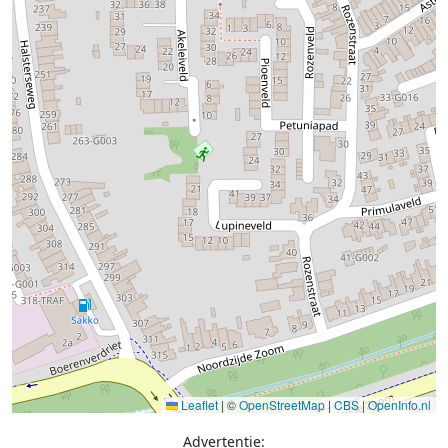
Leaflet
|
©
OpenStreetMap
|
CBS
|
OpenInfo.nl
Advertentie: