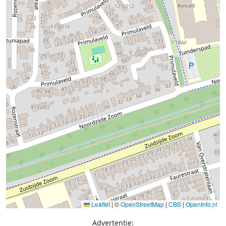
Leaflet
|
©
OpenStreetMap
|
CBS
|
OpenInfo.nl
Advertentie: