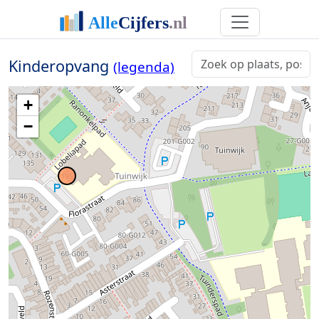
Kinderopvang
(legenda)
+
−