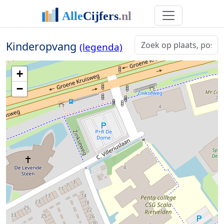
Kinderopvang
(legenda)
+
−