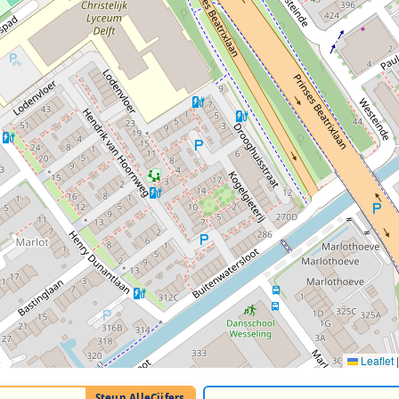
Leaflet
|