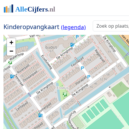
Kinderopvangkaart
(legenda)
+
−