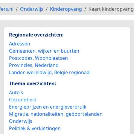
fers.nl
Onderwijs
Kinderopvang
Kaart kinderopvang
Regionale overzichten:
Adressen
Gemeenten, wijken en buurten
Postcodes
,
Woonplaatsen
Provincies
,
Nederland
Landen wereldwijd
,
België regionaal
Thema overzichten:
Auto’s
Gezondheid
Energieprijzen en energieverbruik
Migratie, nationaliteiten, geboortelanden
Onderwijs
Politiek & verkiezingen