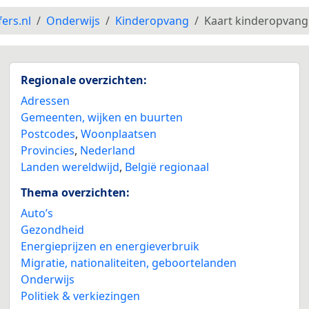
fers.nl
Onderwijs
Kinderopvang
Kaart kinderopvang
Regionale overzichten:
Adressen
Gemeenten, wijken en buurten
Postcodes
,
Woonplaatsen
Provincies
,
Nederland
Landen wereldwijd
,
België regionaal
Thema overzichten:
Auto’s
Gezondheid
Energieprijzen en energieverbruik
Migratie, nationaliteiten, geboortelanden
Onderwijs
Politiek & verkiezingen