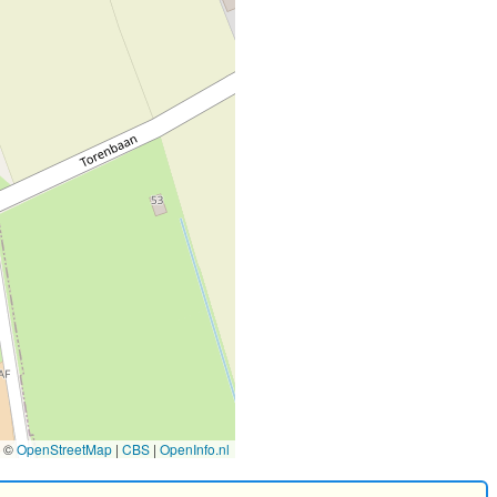
©
OpenStreetMap
|
CBS
|
OpenInfo.nl