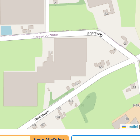
Leaflet
|