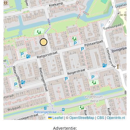
Leaflet
|
©
OpenStreetMap
|
CBS
|
OpenInfo.nl
Advertentie: