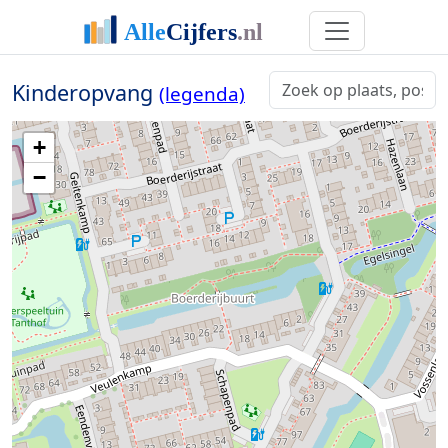
Kinderopvang
(legenda)
+
−