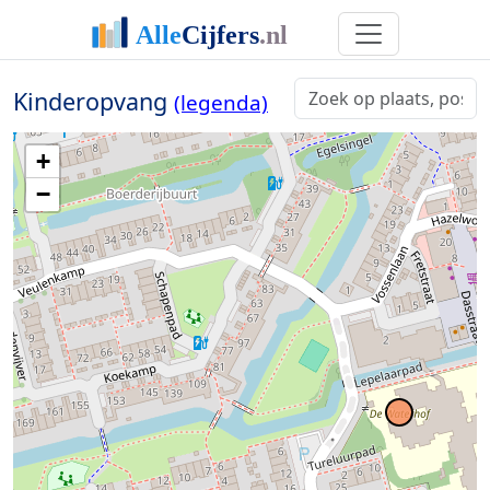
Kinderopvang
(legenda)
+
−