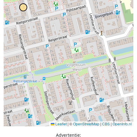
Leaflet
|
©
OpenStreetMap
|
CBS
|
OpenInfo.nl
Advertentie: