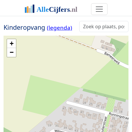
Kinderopvang
(legenda)
+
−