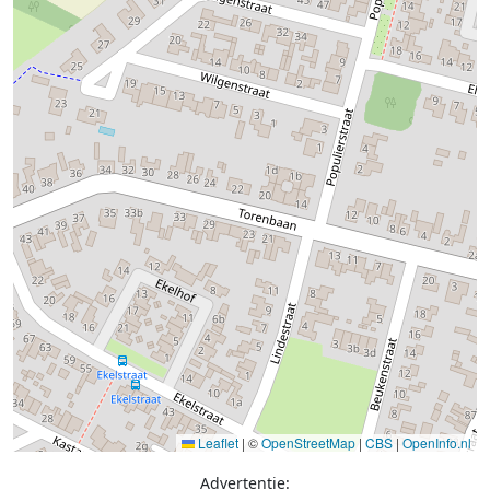
Leaflet
|
©
OpenStreetMap
|
CBS
|
OpenInfo.nl
Advertentie: