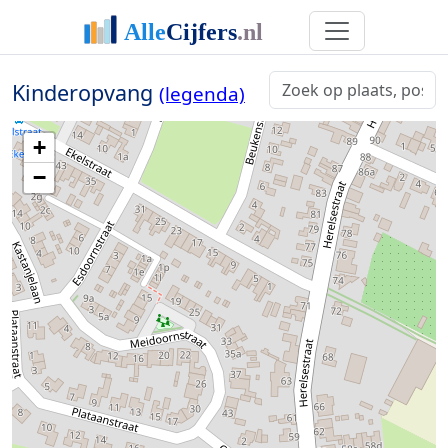
Kinderopvang
(legenda)
+
−