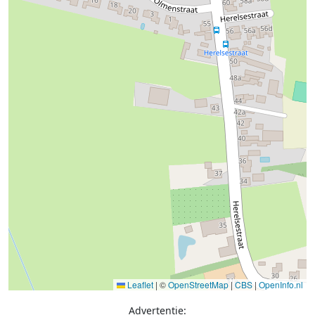
Leaflet
|
©
OpenStreetMap
|
CBS
|
OpenInfo.nl
Advertentie: