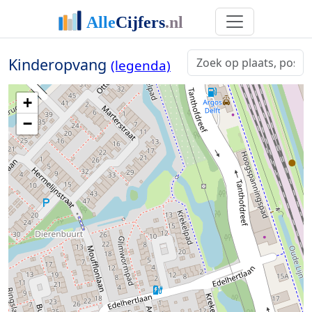
Kinderopvang
(legenda)
+
−