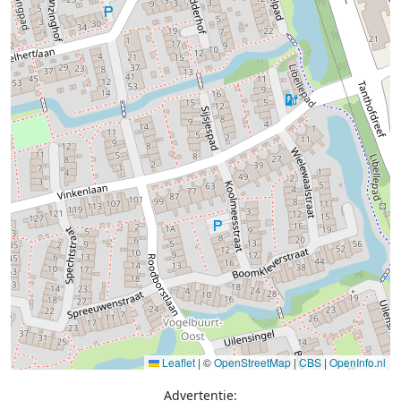
Leaflet
|
©
OpenStreetMap
|
CBS
|
OpenInfo.nl
Advertentie: