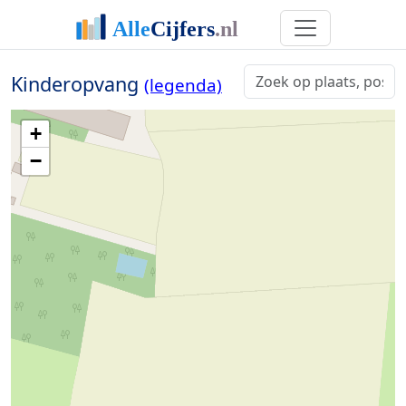
Kinderopvang
(legenda)
+
−