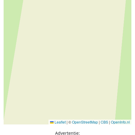
Leaflet
|
©
OpenStreetMap
|
CBS
|
OpenInfo.nl
Advertentie: