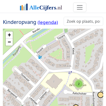
Kinderopvang
(legenda)
+
−
2