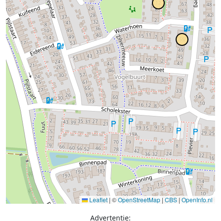
Leaflet
|
©
OpenStreetMap
|
CBS
|
OpenInfo.nl
Advertentie: