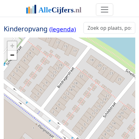
Kinderopvang
(legenda)
+
−