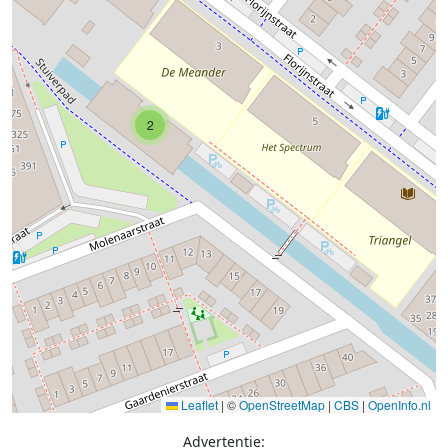
2
Leaflet
|
©
OpenStreetMap
|
CBS
|
OpenInfo.nl
Advertentie: