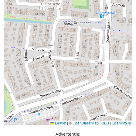
Leaflet
|
©
OpenStreetMap
|
CBS
|
OpenInfo.nl
Advertentie: