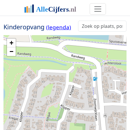
Kinderopvang
(legenda)
+
−