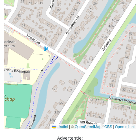
Leaflet
|
©
OpenStreetMap
|
CBS
|
OpenInfo.nl
Advertentie: