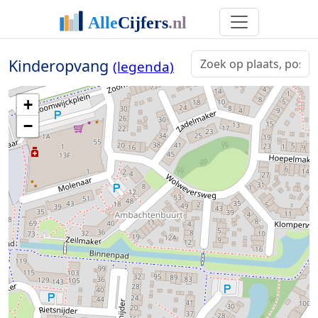
Kinderopvang
(legenda)
+
−